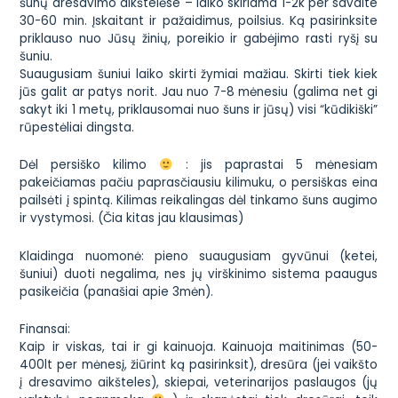
šunų dresavimo aikštelėse – laiko skiriama 1-2k per savaite
30-60 min. Įskaitant ir pažaidimus, poilsius. Ką pasirinksite
priklauso nuo Jūsų žinių, poreikio ir gabėjimo rasti ryšį su
šuniu.
Suaugusiam šuniui laiko skirti žymiai mažiau. Skirti tiek kiek
jūs galit ar patys norit. Jau nuo 7-8 mėnesiu (galima net gi
sakyt iki 1 metų, priklausomai nuo šuns ir jūsų) visi “kūdikiški”
rūpestėliai dingsta.
Dėl persiško kilimo
: jis paprastai 5 mėnesiam
pakeičiamas pačiu paprasčiausiu kilimuku, o persiškas eina
pailsėti į spintą. Kilimas reikalingas dėl tinkamo šuns augimo
ir vystymosi. (Čia kitas jau klausimas)
Klaidinga nuomonė: pieno suaugusiam gyvūnui (ketei,
šuniui) duoti negalima, nes jų virškinimo sistema paaugus
pasikeičia (panašiai apie 3mėn).
Finansai:
Kaip ir viskas, tai ir gi kainuoja. Kainuoja maitinimas (50-
400lt per mėnesį, žiūrint ką pasirinksit), dresūra (jei vaikšto
į dresavimo aikšteles), skiepai, veterinarijos paslaugos (jų