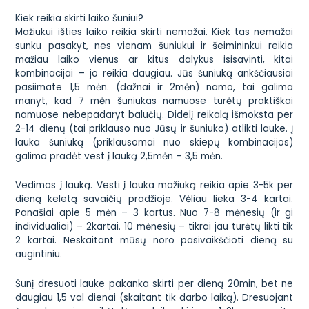
Kiek reikia skirti laiko šuniui?
Mažiukui išties laiko reikia skirti nemažai. Kiek tas nemažai
sunku pasakyt, nes vienam šuniukui ir šeimininkui reikia
mažiau laiko vienus ar kitus dalykus isisavinti, kitai
kombinacijai – jo reikia daugiau. Jūs šuniuką ankščiausiai
pasiimate 1,5 mėn. (dažnai ir 2mėn) namo, tai galima
manyt, kad 7 mėn šuniukas namuose turėtų praktiškai
namuose nebepadaryt balučių. Didelį reikalą išmoksta per
2-14 dienų (tai priklauso nuo Jūsų ir šuniuko) atlikti lauke. Į
lauka šuniuką (priklausomai nuo skiepų kombinacijos)
galima pradėt vest į lauką 2,5mėn – 3,5 mėn.
Vedimas į lauką. Vesti į lauka mažiuką reikia apie 3-5k per
dieną keletą savaičių pradžioje. Vėliau lieka 3-4 kartai.
Panašiai apie 5 mėn – 3 kartus. Nuo 7-8 mėnesių (ir gi
individualiai) – 2kartai. 10 mėnesių – tikrai jau turėtų likti tik
2 kartai. Neskaitant mūsų noro pasivaikščioti dieną su
augintiniu.
Šunį dresuoti lauke pakanka skirti per dieną 20min, bet ne
daugiau 1,5 val dienai (skaitant tik darbo laiką). Dresuojant