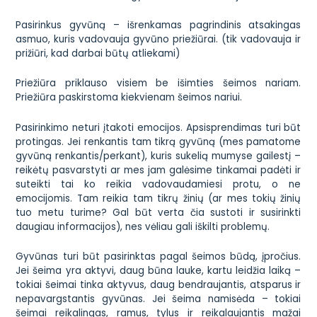
Pasirinkus gyvūną – išrenkamas pagrindinis atsakingas
asmuo, kuris vadovauja gyvūno priežiūrai. (tik vadovauja ir
prižiūri, kad darbai būtų atliekami)
Priežiūra priklauso visiem be išimties šeimos nariam.
Priežiūra paskirstoma kiekvienam šeimos nariui.
Pasirinkimo neturi įtakoti emocijos. Apsisprendimas turi būt
protingas. Jei renkantis tam tikrą gyvūną (mes pamatome
gyvūną renkantis/perkant), kuris sukelią mumyse gailestį –
reikėtų pasvarstyti ar mes jam galėsime tinkamai padėti ir
suteikti tai ko reikia vadovaudamiesi protu, o ne
emocijomis. Tam reikia tam tikrų žinių (ar mes tokių žinių
tuo metu turime? Gal būt verta čia sustoti ir susirinkti
daugiau informacijos), nes vėliau gali iškilti problemų.
Gyvūnas turi būt pasirinktas pagal šeimos būdą, įpročius.
Jei šeima yra aktyvi, daug būna lauke, kartu leidžia laiką –
tokiai šeimai tinka aktyvus, daug bendraujantis, atsparus ir
nepavargstantis gyvūnas. Jei šeima namisėda – tokiai
šeimai reikalingas, ramus, tylus ir reikalaujantis mažai