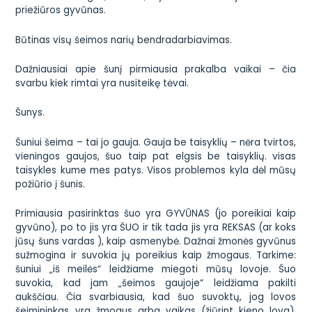
priežiūros gyvūnas.
Būtinas visų šeimos narių bendradarbiavimas.
Dažniausiai apie šunį pirmiausia prakalba vaikai – čia
svarbu kiek rimtai yra nusiteikę tėvai.
Šunys.
Šuniui šeima – tai jo gauja. Gauja be taisyklių – nėra tvirtos,
vieningos gaujos, šuo taip pat elgsis be taisyklių. visas
taisykles kume mes patys. Visos problemos kyla dėl mūsų
požiūrio į šunis.
Primiausia pasirinktas šuo yra GYVŪNAS (jo poreikiai kaip
gyvūno), po to jis yra ŠUO ir tik tada jis yra REKSAS (ar koks
jūsų šuns vardas ), kaip asmenybė. Dažnai žmonės gyvūnus
sužmogina ir suvokia jų poreikius kaip žmogaus. Tarkime:
šuniui „iš meilės“ leidžiame miegoti mūsų lovoje. Šuo
suvokia, kad jam „šeimos gaujoje“ leidžiama pakilti
aukščiau. Čia svarbiausia, kad šuo suvoktų, jog lovos
šeimininkas yra žmogus arba vaikas (žiūrint kieno lova).