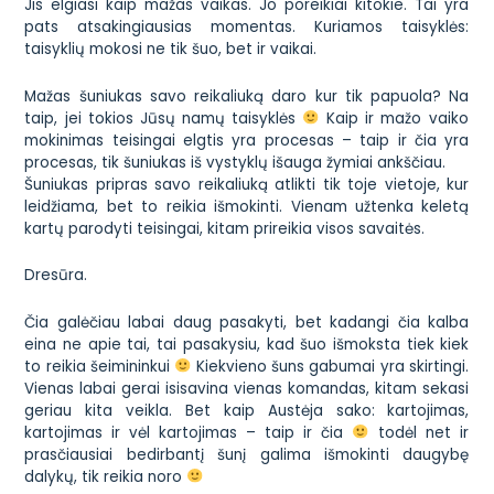
Jis elgiasi kaip mažas vaikas. Jo poreikiai kitokie. Tai yra
pats atsakingiausias momentas. Kuriamos taisyklės:
taisyklių mokosi ne tik šuo, bet ir vaikai.
Mažas šuniukas savo reikaliuką daro kur tik papuola? Na
taip, jei tokios Jūsų namų taisyklės
Kaip ir mažo vaiko
mokinimas teisingai elgtis yra procesas – taip ir čia yra
procesas, tik šuniukas iš vystyklų išauga žymiai ankščiau.
Šuniukas pripras savo reikaliuką atlikti tik toje vietoje, kur
leidžiama, bet to reikia išmokinti. Vienam užtenka keletą
kartų parodyti teisingai, kitam prireikia visos savaitės.
Dresūra.
Čia galėčiau labai daug pasakyti, bet kadangi čia kalba
eina ne apie tai, tai pasakysiu, kad šuo išmoksta tiek kiek
to reikia šeimininkui
Kiekvieno šuns gabumai yra skirtingi.
Vienas labai gerai isisavina vienas komandas, kitam sekasi
geriau kita veikla. Bet kaip Austėja sako: kartojimas,
kartojimas ir vėl kartojimas – taip ir čia
todėl net ir
prasčiausiai bedirbantį šunį galima išmokinti daugybę
dalykų, tik reikia noro