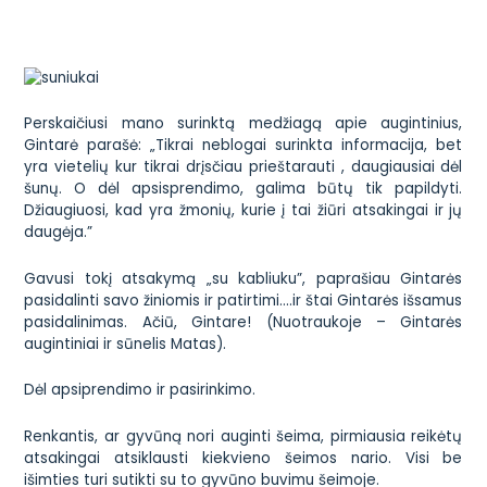
Perskaičiusi mano surinktą medžiagą apie augintinius,
Gintarė parašė: „Tikrai neblogai surinkta informacija, bet
yra vietelių kur tikrai drįsčiau prieštarauti , daugiausiai dėl
šunų. O dėl apsisprendimo, galima būtų tik papildyti.
Džiaugiuosi, kad yra žmonių, kurie į tai žiūri atsakingai ir jų
daugėja.”
Gavusi tokį atsakymą „su kabliuku”, paprašiau Gintarės
pasidalinti savo žiniomis ir patirtimi….ir štai Gintarės išsamus
pasidalinimas. Ačiū, Gintare! (Nuotraukoje – Gintarės
augintiniai ir sūnelis Matas).
Dėl apsiprendimo ir pasirinkimo.
Renkantis, ar gyvūną nori auginti šeima, pirmiausia reikėtų
atsakingai atsiklausti kiekvieno šeimos nario. Visi be
išimties turi sutikti su to gyvūno buvimu šeimoje.