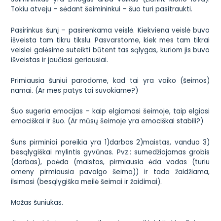
Tokiu atveju – sėdant šeimininkui – šuo turi pasitraukti.
Pasirinkus šunį – pasirenkama veislė. Kiekviena veislė buvo
išveista tam tikru tikslu. Pasvarstome, kiek mes tam tikrai
veislei galėsime suteikti būtent tas sąlygas, kuriom jis buvo
išveistas ir jaučiasi geriausiai.
Primiausia šuniui parodome, kad tai yra vaiko (šeimos)
namai. (Ar mes patys tai suvokiame?)
Šuo sugeria emocijas – kaip elgiamasi šeimoje, taip elgiasi
emociškai ir šuo. (Ar mūsų šeimoje yra emociškai stabili?)
Šuns pirminiai poreikia yra 1)darbas 2)maistas, vanduo 3)
besąlygiškai mylintis gyvūnas. Pvz.: sumedžiojamas grobis
(darbas), paėda (maistas, pirmiausia ėda vadas (turiu
omeny pirmiausia pavalgo šeima)) ir tada žaidžiama,
ilsimasi (besąlygiška meilė šeimai ir žaidimai).
Mažas šuniukas.