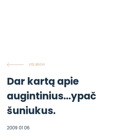
VISI ĮRAŠAI
Dar kartą apie
augintinius…ypač
šuniukus.
2009 01 06