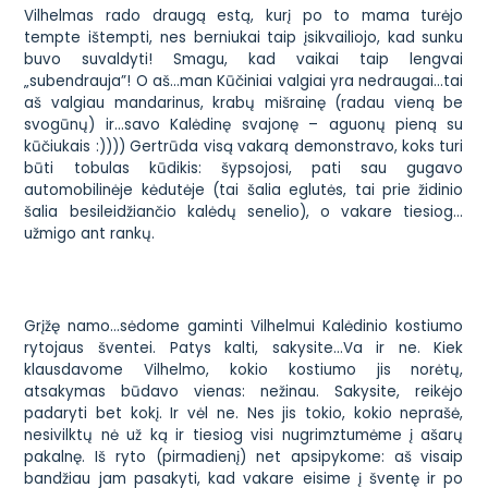
Vilhelmas rado draugą estą, kurį po to mama turėjo
tempte ištempti, nes berniukai taip įsikvailiojo, kad sunku
buvo suvaldyti! Smagu, kad vaikai taip lengvai
„subendrauja”! O aš…man Kūčiniai valgiai yra nedraugai…tai
aš valgiau mandarinus, krabų mišrainę (radau vieną be
svogūnų) ir…savo Kalėdinę svajonę – aguonų pieną su
kūčiukais :)))) Gertrūda visą vakarą demonstravo, koks turi
būti tobulas kūdikis: šypsojosi, pati sau gugavo
automobilinėje kėdutėje (tai šalia eglutės, tai prie židinio
šalia besileidžiančio kalėdų senelio), o vakare tiesiog…
užmigo ant rankų.
Grįžę namo…sėdome gaminti Vilhelmui Kalėdinio kostiumo
rytojaus šventei. Patys kalti, sakysite…Va ir ne. Kiek
klausdavome Vilhelmo, kokio kostiumo jis norėtų,
atsakymas būdavo vienas: nežinau. Sakysite, reikėjo
padaryti bet kokį. Ir vėl ne. Nes jis tokio, kokio neprašė,
nesivilktų nė už ką ir tiesiog visi nugrimztumėme į ašarų
pakalnę. Iš ryto (pirmadienį) net apsipykome: aš visaip
bandžiau jam pasakyti, kad vakare eisime į šventę ir po