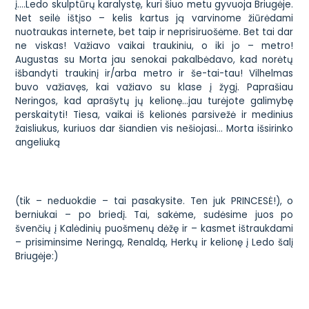
į….Ledo skulptūrų karalystę, kuri šiuo metu gyvuoja Briugėje.
Net seilė ištįso – kelis kartus ją varvinome žiūrėdami
nuotraukas internete, bet taip ir neprisiruošėme. Bet tai dar
ne viskas! Važiavo vaikai traukiniu, o iki jo – metro!
Augustas su Morta jau senokai pakalbėdavo, kad norėtų
išbandyti traukinį ir/arba metro ir še-tai-tau! Vilhelmas
buvo važiavęs, kai važiavo su klase į žygį. Paprašiau
Neringos, kad aprašytų jų kelionę…jau turėjote galimybę
perskaityti! Tiesa, vaikai iš kelionės parsivežė ir medinius
žaisliukus, kuriuos dar šiandien vis nešiojasi… Morta išsirinko
angeliuką
(tik – neduokdie – tai pasakysite. Ten juk PRINCESĖ!), o
berniukai – po briedį. Tai, sakėme, sudėsime juos po
švenčių į Kalėdinių puošmenų dėžę ir – kasmet ištraukdami
– prisiminsime Neringą, Renaldą, Herkų ir kelionę į Ledo šalį
Briugėje:)