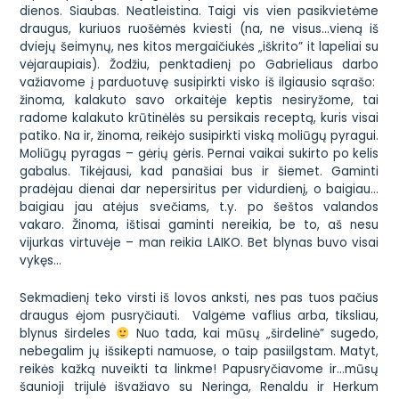
dienos. Siaubas. Neatleistina. Taigi vis vien pasikvietėme
draugus, kuriuos ruošėmės kviesti (na, ne visus…vieną iš
dviejų šeimynų, nes kitos mergaičiukės „iškrito” it lapeliai su
vėjaraupiais). Žodžiu, penktadienį po Gabrieliaus darbo
važiavome į parduotuvę susipirkti visko iš ilgiausio sąrašo:
žinoma, kalakuto savo orkaitėje keptis nesiryžome, tai
radome kalakuto krūtinėlės su persikais receptą, kuris visai
patiko. Na ir, žinoma, reikėjo susipirkti viską moliūgų pyragui.
Moliūgų pyragas – gėrių gėris. Pernai vaikai sukirto po kelis
gabalus. Tikėjausi, kad panašiai bus ir šiemet. Gaminti
pradėjau dienai dar nepersiritus per vidurdienį, o baigiau…
baigiau jau atėjus svečiams, t.y. po šeštos valandos
vakaro. Žinoma, ištisai gaminti nereikia, be to, aš nesu
vijurkas virtuvėje – man reikia LAIKO. Bet blynas buvo visai
vykęs…
Sekmadienį teko virsti iš lovos anksti, nes pas tuos pačius
draugus ėjom pusryčiauti. Valgėme vaflius arba, tiksliau,
blynus širdeles
Nuo tada, kai mūsų „širdelinė” sugedo,
nebegalim jų išsikepti namuose, o taip pasiilgstam. Matyt,
reikės kažką nuveikti ta linkme! Papusryčiavome ir…mūsų
šaunioji trijulė išvažiavo su Neringa, Renaldu ir Herkum