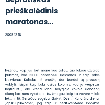
prieškalėdinis
maratonas…
2008 12 18
Nežinau, kaip jus, bet mane kuo toliau, tuo labiau užvaldo
jausmas, kad NIEKO nebespėju. Košmaras. Ir taip prieš
kiekvienas Kalėdas. Iš pradžių dar bandai tą procesą
valdyti, įsispiri kaip koks asilas kojomis, kad jo verpetas
neįtrauktų, ale krenti labai nelygioje kovoje…Kiekvieną
dieną kas nors vyksta, o tu, žmogau, kaip ta voverė – leki
leki… ir tik Gertrūda sugeba išlaikyti Dzen:)
Kurią čia dieną
„apsičiupinėjome”, jog taip ir neatšventėme Padėkos