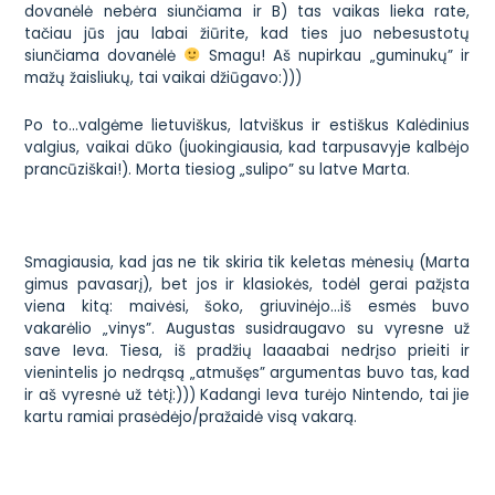
dovanėlė nebėra siunčiama ir B) tas vaikas lieka rate,
tačiau jūs jau labai žiūrite, kad ties juo nebesustotų
siunčiama dovanėlė
Smagu! Aš nupirkau „guminukų” ir
mažų žaisliukų, tai vaikai džiūgavo:)))
Po to…valgėme lietuviškus, latviškus ir estiškus Kalėdinius
valgius, vaikai dūko (juokingiausia, kad tarpusavyje kalbėjo
prancūziškai!). Morta tiesiog „sulipo” su latve Marta.
Smagiausia, kad jas ne tik skiria tik keletas mėnesių (Marta
gimus pavasarį), bet jos ir klasiokės, todėl gerai pažįsta
viena kitą: maivėsi, šoko, griuvinėjo…iš esmės buvo
vakarėlio „vinys”. Augustas susidraugavo su vyresne už
save Ieva. Tiesa, iš pradžių laaaabai nedrįso prieiti ir
vienintelis jo nedrąsą „atmušęs” argumentas buvo tas, kad
ir aš vyresnė už tėtį:))) Kadangi Ieva turėjo Nintendo, tai jie
kartu ramiai prasėdėjo/pražaidė visą vakarą.