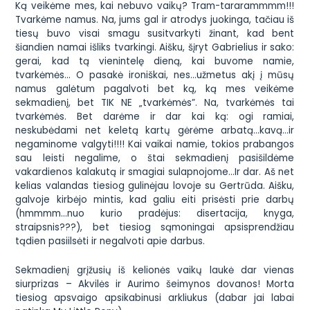
Ką veikėme mes, kai nebuvo vaikų? Tram-tararammmm!!!
Tvarkėme namus. Na, jums gal ir atrodys juokinga, tačiau iš
tiesų buvo visai smagu susitvarkyti žinant, kad bent
šiandien namai išliks tvarkingi. Aišku, šįryt Gabrielius ir sako:
gerai, kad tą vienintelę dieną, kai buvome namie,
tvarkėmės… O pasakė ironiškai, nes…užmetus akį į mūsų
namus galėtum pagalvoti bet ką, ką mes veikėme
sekmadienį, bet TIK NE „tvarkėmės”. Na, tvarkėmės tai
tvarkėmės. Bet darėme ir dar kai ką: ogi ramiai,
neskubėdami net keletą kartų gėrėme arbatą…kavą…ir
negaminome valgyti!!!! Kai vaikai namie, tokios prabangos
sau leisti negalime, o štai sekmadienį pasišildėme
vakardienos kalakutą ir smagiai sulapnojome…Ir dar. Aš net
kelias valandas tiesiog gulinėjau lovoje su Gertrūda. Aišku,
galvoje kirbėjo mintis, kad galiu eiti prisėsti prie darbų
(hmmmm…nuo kurio pradėjus: disertacija, knyga,
straipsnis???), bet tiesiog sąmoningai apsisprendžiau
tądien pasiilsėti ir negalvoti apie darbus.
Sekmadienį grįžusių iš kelionės vaikų laukė dar vienas
siurprizas – Akvilės ir Aurimo šeimynos dovanos! Morta
tiesiog apsvaigo apsikabinusi arkliukus (dabar jai labai