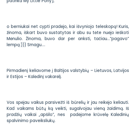
patinka My Little Pony),
o berniukai net cypti pradėjo, kai išvyniojo teleskopą! Kuris,
žinoma, iškart buvo sustatytas ir abu su tėte nuėjo ieškoti
Mėnulio. Žinoma, buvo dar per anksti, tačiau…”pagavo”
lempą:))) Smagu….
Pirmadienį keliavome į Baltijos valstybių – Lietuvos, Latvijos
ir Estijos – Kalėdinį vakarėlį.
Vos spėjau vaikus parsivežti iš būrelių ir jau reikėjo keliauti.
Kad vaikams būtų ką veikti, sugalvojau vieną žaidimą. Iš
pradžių vaikai „apšilo”, nes padėjome krūvelę Kalėdinių
spalvinimo paveiksliukų.