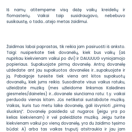
Iš namų atitempėme visą dėžę vaikų kreidelių ir
flomasterių. Vaikai taip susidraugavo, nebebuvo
susikaustę, o tada…atėjo metas žaidimui.
Žaidimas labai paprastas, tik reikia jam pasiruošti iš anksto.
Taigi: nusiperkate tiek dovanėlių, kiek bus vaikų (aš
nupirkau kiekvienam vaikui po dvi) ir DAUUUUG vyniojamojo
popieriaus. Supakuojate pirmą dovanėlę. Antrą dovanėlę
uždedate ant jau supakuotos dovanėlės ir…supakuojate ir
ją. Pabaigoje turėsite tiek viena ant kitos supakuotų
dovanėlių, kiek jums reikia. Susodinate visus vaikus ratuku,
užleidžate muziką (mes užleidome linksmas Kalėdines
giesmeles/daineles) ir…dovanėlė siunčiama ratu: t.y. vaikai
perduoda vienas kitam. Jūs netikėtai sustabdote muziką.
Vaikas, kuris tuo metu laikė dovanėlę, gali išvynioti „pirmą
sluoksnį”. Dovanėlę pasideda už nugaros (jeigu yra po
kelias kiekvienam) ir vėl paleidžiate muziką. Jeigu turite
kiekvienam vaikui po vieną dovanėlę, yra du žaidimo tęsimo
būdai: A) arba tas vaikas truputį atsitraukia ir jau jam