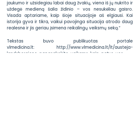
jaukumo ir užsidegiau labai daug žvakių, viena iš jų nukrito ir
uždegė medieną šalia židinio – vos nesukėliau gaisro.
Visada aptariame, kaip šioje situacijoje aš elgiausi. Kai
istorija gyva ir tikra, vaikui pavojinga situacija atrodo daug
realesnė ir jis geriau įsimena reikalingų veiksmų seką.“
Tekstas buvo publikuotas portale
vlmedicina.lt: http://www.vlmedicina.lt/lt/austeja-
landsbergiene-papasakokite-vaikams-kaip-patys-vos-
nesukelete-gaisro
Susisiekite
Administracija
+370 699 87949
info@vaikystes-sodas.lt