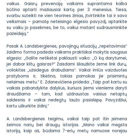
vaikus. Gaisrų prevenciją vaikams suprantama kalba
būtina aptarti mažiausiai kartą per 3 mėnesius. Tiesa,
svarbu suteikti ne vien teorines žinias, įtvirtinkite tai ir savo
veiksmais – pamatę neteisingo elgesio pavyzdį, aptarkite
su vaiku jo pasekmes, be to, vaikui matant sudrausminkite
pažeidėją.“
Pasak A. Landsbergienės, pavojingų situacijų „repetavimas“
žaidimo forma padeda vaikams praktiškai mokytis saugaus
elgesio: „Galite netikėtai paklausti vaiko: „O ką darytumei,
jei dabar kiltų gaisras?“ Žaisdami šliaužkite žeme link durų,
voliokitės „užsidegus drabužiams“. Vaikai imlūs vaizduotės
pratyboms ir, tikėtina, tokias pamokas jie prisimintų
nelaimės metu.“ E. Zdanevičienė prideda: „Taip pat kartu su
vaikais pabandykite dalykus, kuriuos jiems vieniems daryti
draudžiama – tam, kad uždraustas vaisius netaptų
saldesnis ir vaikai nedegtų laužo pasislėpę. Pavyzdžiui,
kartu užkurkite židinį.“
A. Landsbergienės teigimu, vaikai taip pat itin įsimena
šeimos narių bei draugų istorijas. „Mano vaikai mėgsta
istoriją, kaip aš, būdama 7-erių metų namuose norėjau