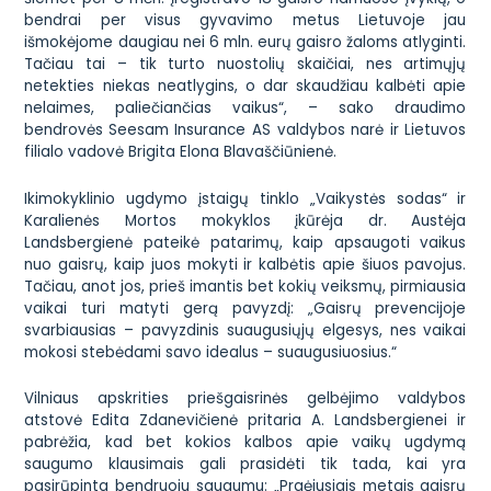
bendrai per visus gyvavimo metus Lietuvoje jau
išmokėjome daugiau nei 6 mln. eurų gaisro žaloms atlyginti.
Tačiau tai – tik turto nuostolių skaičiai, nes artimųjų
netekties niekas neatlygins, o dar skaudžiau kalbėti apie
nelaimes, paliečiančias vaikus“, – sako draudimo
bendrovės
Seesam
Insurance AS valdybos narė ir Lietuvos
filialo vadovė Brigita Elona Blavaščiūnienė.
Ikimokyklinio ugdymo įstaigų tinklo „Vaikystės sodas“ ir
Karalienės Mortos mokyklos įkūrėja dr. Austėja
Landsbergienė pateikė patarimų, kaip apsaugoti vaikus
nuo gaisrų, kaip juos mokyti ir kalbėtis apie šiuos pavojus.
Tačiau, anot jos, prieš imantis bet kokių veiksmų, pirmiausia
vaikai turi matyti gerą pavyzdį: „Gaisrų prevencijoje
svarbiausias – pavyzdinis suaugusiųjų elgesys, nes vaikai
mokosi stebėdami savo idealus – suaugusiuosius.“
Vilniaus apskrities priešgaisrinės gelbėjimo valdybos
atstovė Edita Zdanevičienė pritaria A. Landsbergienei ir
pabrėžia, kad bet kokios kalbos apie vaikų ugdymą
saugumo klausimais gali prasidėti tik tada, kai yra
pasirūpinta bendruoju saugumu: „Praėjusiais metais gaisrų