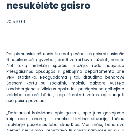
nesukėlėte gaisro
2015 10 01
Per pirmuosius aštuonis šių metų mėnesius gaisrai nusinešė
6 nepilnamečių gyvybes, dar 9 vaikai buvo sužaloti, nors iki
šiol tokių netekčių sparčiai mažėjo, rodo naujausia
Priešgaisrinės apsaugos ir gelbėjimo departamento prie
VRM statistika. Reaguodama į tai, draudimo bendrovė
Seesam kartu su socialinių mokslų daktare Austėja
Landsbergiene ir Vilniaus apskrities priešgaisrine gelbėjimo
valdyba aptarė būdus, kaip išmokyti vaikus apsisaugoti
nuo gaisrų pavojaus.
„Dažniausiai kalbėdami apie gaisrus, apie juos galvojame
kaip apie tariamą ir menkai tikėtiną situaciją, tačiau
realybėje pasekmės labai skaudžios. Vien mūsų bendrovė
šiemet per 8 mėn. įregistravo 18 gaisro namuose įvykių, o