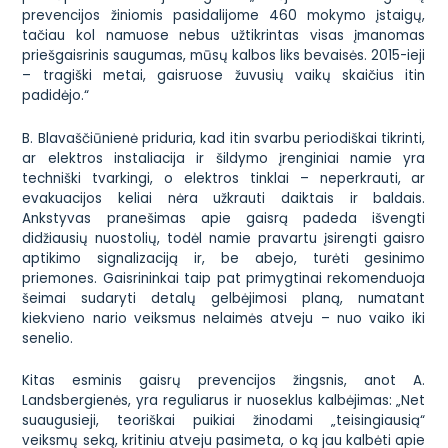
prevencijos žiniomis pasidalijome 460 mokymo įstaigų,
tačiau kol namuose nebus užtikrintas visas įmanomas
priešgaisrinis saugumas, mūsų kalbos liks bevaisės. 2015-ieji
– tragiški metai, gaisruose žuvusių vaikų skaičius itin
padidėjo.“
B. Blavaščiūnienė priduria, kad itin svarbu periodiškai tikrinti,
ar elektros instaliacija ir šildymo įrenginiai namie yra
techniški tvarkingi, o elektros tinklai – neperkrauti, ar
evakuacijos keliai nėra užkrauti daiktais ir baldais.
Ankstyvas pranešimas apie gaisrą padeda išvengti
didžiausių nuostolių, todėl namie pravartu įsirengti gaisro
aptikimo signalizaciją ir, be abejo, turėti gesinimo
priemones. Gaisrininkai taip pat primygtinai rekomenduoja
šeimai sudaryti detalų gelbėjimosi planą, numatant
kiekvieno nario veiksmus nelaimės atveju – nuo vaiko iki
senelio.
Kitas esminis gaisrų prevencijos žingsnis, anot A.
Landsbergienės, yra reguliarus ir nuoseklus kalbėjimas: „Net
suaugusieji, teoriškai puikiai žinodami „teisingiausią“
veiksmų seką, kritiniu atveju pasimeta, o ką jau kalbėti apie