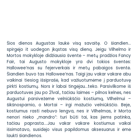
Šios dienos Augustas laukė visą savaitę. O šiandien…
spirgėjo it uodegon įkąstas visą dieną. Jeigu Vilhelmo ir
Mortos mokykloje didžiausia šventė – metų pradžios Fancy
Fair, tai Augusto mokykloje yra dvi tokios šventės:
Hallowee’nas su fejerverkais ir metų pabaigos šventė.
Šiandien buvo tas Hallowee’nas. Taigi jau vakar vakare abu
vaikinai tiesiog išsiprašė, kad važiuotumėme į parduotuvę
pirkti kostiumų. Nors ir labai tingėjau…teko. Parsivilkome iš
parduotuvės jau po 21val., tačiau laimės – pilnos kelnės, nes
Augustui parsivežėme velniūkščio kostiumą, VIlhelmui –
šikšnosparnio, o Mortai – irgi mažučio velniūkščio. Beje,
kostiumus rasti nebuvo lengva, nes ir VIlhelmas, ir Morta
nenori nieko „mandro”: turi būti tai, kas jiems patinka,
tačiau paprasta….Jau vakar vakare kostiumus vaikai
išsimatavo, susidėjo visus papildomus aksesuarus ir ėmė
laukti šiandienos.