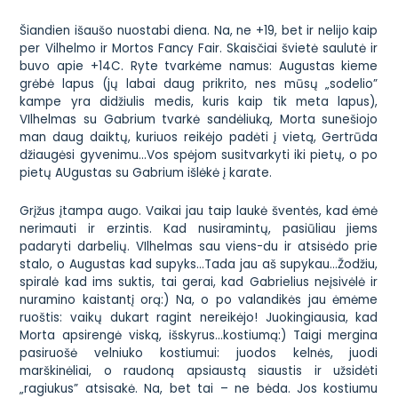
Šiandien išaušo nuostabi diena. Na, ne +19, bet ir nelijo kaip
per Vilhelmo ir Mortos Fancy Fair. Skaisčiai švietė saulutė ir
buvo apie +14C. Ryte tvarkėme namus: Augustas kieme
grėbė lapus (jų labai daug prikrito, nes mūsų „sodelio”
kampe yra didžiulis medis, kuris kaip tik meta lapus),
VIlhelmas su Gabrium tvarkė sandėliuką, Morta sunešiojo
man daug daiktų, kuriuos reikėjo padėti į vietą, Gertrūda
džiaugėsi gyvenimu…Vos spėjom susitvarkyti iki pietų, o po
pietų AUgustas su Gabrium išlėkė į karate.
Grįžus įtampa augo. Vaikai jau taip laukė šventės, kad ėmė
nerimauti ir erzintis. Kad nusiramintų, pasiūliau jiems
padaryti darbelių. VIlhelmas sau viens-du ir atsisėdo prie
stalo, o Augustas kad supyks…Tada jau aš supykau…Žodžiu,
spiralė kad ims suktis, tai gerai, kad Gabrielius neįsivėlė ir
nuramino kaistantį orą:) Na, o po valandikės jau ėmėme
ruoštis: vaikų dukart ragint nereikėjo! Juokingiausia, kad
Morta apsirengė viską, išskyrus…kostiumą:) Taigi mergina
pasiruošė velniuko kostiumui: juodos kelnės, juodi
marškinėliai, o raudoną apsiaustą siaustis ir užsidėti
„ragiukus” atsisakė. Na, bet tai – ne bėda. Jos kostiumu