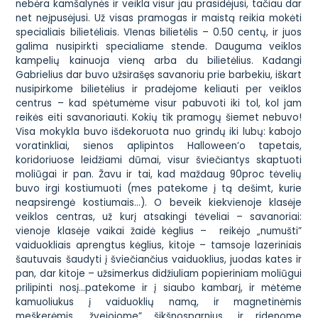
nebėra kamšalynės ir veikla visur jau prasidėjusi, tačiau dar
net neįpusėjusi. Už visas pramogas ir maistą reikia mokėti
specialiais bilietėliais. VIenas bilietėlis – 0.50 centų, ir juos
galima nusipirkti specialiame stende. Dauguma veiklos
kampelių kainuoja vieną arba du bilietėlius. Kadangi
Gabrielius dar buvo užsirašęs savanoriu prie barbekiu, iškart
nusipirkome bilietėlius ir pradėjome keliauti per veiklos
centrus – kad spėtumėme visur pabuvoti iki tol, kol jam
reikės eiti savanoriauti. Kokių tik pramogų šiemet nebuvo!
Visa mokykla buvo išdekoruota nuo grindų iki lubų: kabojo
voratinkliai, sienos aplipintos Halloween’o tapetais,
koridoriuose leidžiami dūmai, visur šviečiantys skaptuoti
moliūgai ir pan. Žavu ir tai, kad maždaug 90proc tėvelių
buvo irgi kostiumuoti (mes patekome į tą dešimt, kurie
neapsirengė kostiumais…). O beveik kiekvienoje klasėje
veiklos centras, už kurį atsakingi tėveliai – savanoriai:
vienoje klasėje vaikai žaidė kėglius – reikėjo „numušti”
vaiduokliais aprengtus kėglius, kitoje – tamsoje lazeriniais
šautuvais šaudyti į šviečiančius vaiduoklius, juodas kates ir
pan, dar kitoje – užsimerkus didžiuliam popieriniam moliūgui
prilipinti nosį…patekome ir į siaubo kambarį, ir mėtėme
kamuoliukus į vaiduoklių namą, ir magnetinėmis
meškerėmis „žvejojome” šikšnosparnius, ir ridenome