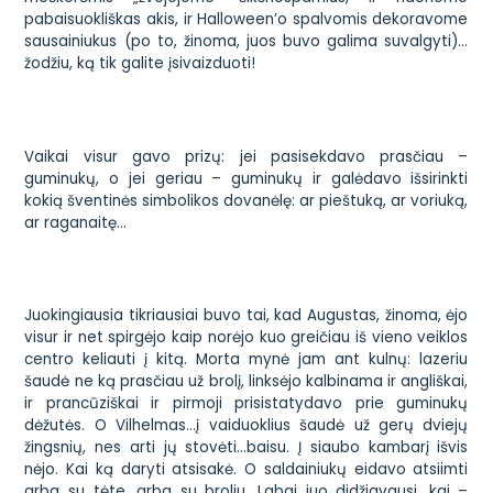
pabaisuokliškas akis, ir Halloween’o spalvomis dekoravome
sausainiukus (po to, žinoma, juos buvo galima suvalgyti)…
žodžiu, ką tik galite įsivaizduoti!
Vaikai visur gavo prizų: jei pasisekdavo prasčiau –
guminukų, o jei geriau – guminukų ir galėdavo išsirinkti
kokią šventinės simbolikos dovanėlę: ar pieštuką, ar voriuką,
ar raganaitę…
Juokingiausia tikriausiai buvo tai, kad Augustas, žinoma, ėjo
visur ir net spirgėjo kaip norėjo kuo greičiau iš vieno veiklos
centro keliauti į kitą. Morta mynė jam ant kulnų: lazeriu
šaudė ne ką prasčiau už brolį, linksėjo kalbinama ir angliškai,
ir prancūziškai ir pirmoji prisistatydavo prie guminukų
dėžutės. O Vilhelmas…į vaiduoklius šaudė už gerų dviejų
žingsnių, nes arti jų stovėti…baisu. Į siaubo kambarį išvis
nėjo. Kai ką daryti atsisakė. O saldainiukų eidavo atsiimti
arba su tėte, arba su broliu. Labai juo didžiavausi, kai –