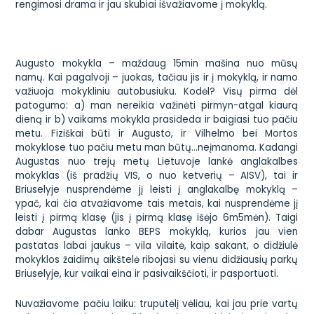
rengimosi drama ir jau skubiai išvažiavome į mokyklą.
Augusto mokykla – maždaug 15min mašina nuo mūsų
namų. Kai pagalvoji – juokas, tačiau jis ir į mokyklą, ir namo
važiuoja mokykliniu autobusiuku. Kodėl? Visų pirma dėl
patogumo: a) man nereikia važinėti pirmyn-atgal kiaurą
dieną ir b) vaikams mokykla prasideda ir baigiasi tuo pačiu
metu. Fiziškai būti ir Augusto, ir Vilhelmo bei Mortos
mokyklose tuo pačiu metu man būtų…neįmanoma. Kadangi
Augustas nuo trejų metų Lietuvoje lankė anglakalbes
mokyklas (iš pradžių
VIS
, o nuo ketverių –
AISV
), tai ir
Briuselyje nusprendėme jį leisti į anglakalbę mokyklą –
ypač, kai čia atvažiavome tais metais, kai nusprendėme jį
leisti į pirmą klasę (jis į pirmą klasę išėjo 6m5mėn). Taigi
dabar Augustas lanko
BEPS
mokyklą, kurios jau vien
pastatas labai jaukus – vila vilaitė, kaip sakant, o didžiulė
mokyklos žaidimų aikštelė ribojasi su vienu didžiausių parkų
Briuselyje, kur vaikai eina ir pasivaikščioti, ir pasportuoti.
Nuvažiavome pačiu laiku: truputėlį vėliau, kai jau prie vartų