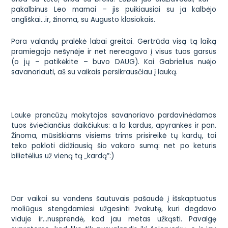
pakalbinus Leo mamai – jis puikiausiai su ja kalbėjo
angliškai…ir, žinoma, su Augusto klasiokais.
Pora valandų pralėkė labai greitai. Gertrūda visą tą laiką
pramiegojo nešynėje ir net nereagavo į visus tuos garsus
(o jų – patikėkite – buvo DAUG). Kai Gabrielius nuėjo
savanoriauti, aš su vaikais persikrausčiau į lauką.
Lauke prancūzų mokytojos savanoriavo pardavinėdamos
tuos šviečiančius daikčiukus:
a la
kardus, apyrankes ir pan.
Žinoma, mūsiškiams visiems trims prisireikė tų kardų, tai
teko pakloti didžiausią šio vakaro sumą: net po keturis
bilietėlius už vieną tą „kardą”:)
Dar vaikai su vandens šautuvais pašaudė į išskaptuotus
moliūgus stengdamiesi užgesinti žvakutę, kuri degdavo
viduje ir…nusprendė, kad jau metas užkąsti. Pavalgę