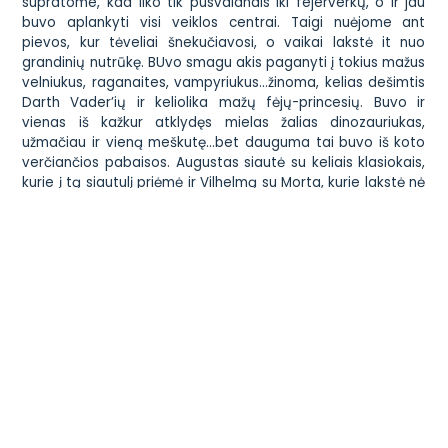
supratome, kad liko tik pusvalandis iki fejerverkų, o ir jau
buvo aplankyti visi veiklos centrai. Taigi nuėjome ant
pievos, kur tėveliai šnekučiavosi, o vaikai lakstė it nuo
grandinių nutrūkę. BUvo smagu akis paganyti į tokius mažus
velniukus, raganaites, vampyriukus…žinoma, kelias dešimtis
Darth Vader’ių
ir keliolika mažų fėjų-princesių. Buvo ir
vienas iš kažkur atklydęs mielas žalias dinozauriukas,
užmačiau ir vieną meškutę…bet dauguma tai buvo iš koto
verčiančios pabaisos. Augustas siautė su keliais klasiokais,
kurie į tą siautulį priėmė ir Vilhelmą su Morta, kurie lakstė nė
kiek neatsilikdami. O kiek Mortai būdavo džiaugsmo, kai ji
savo šviečiančiu kardu „nukarduodavo” tuos antrokėlius,
kurie staugdami griūdavo ant žolės! Aš vos spėjau akimis
juos ganyti, nes temo ir…visi vaikai susiliejo viename
Halloween’o margumyne.
Sutemus visi buvome pakviesti sustoti mokyklos kieme,
atvažiavo gaisrininkai ir…prasidėjo fejerverkai. Fantastika!
Kelias akimirkas „pagavau” su kamera, nes vis dėlto
nuostabu, kai mokykla suorganizuoja tokią šventę
bendruomenei. Na, ne visai mokykla…pati bendruomenė