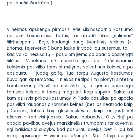
pasipuošė Gertrūda:)
VIlhelmas apsirengė pirmasis. Prie šikšnosparnio kostiumo
apsiavė kostiuminius batus, tai atrodė tikrai „stiliovas”
šikšnosparnis. Beje, kadangi daug šventinės veiklos (ir,
žinoma, fejerverkai) būna lauke ir ypač jau sutemus, tai –
kad vaikai nesušaltų – pasiūlėm jiems po apačia apsirengti
šilčiau. Vilhelmas nė nemirktelėjęs po šikšnosparnio
kelnėmis pasivilko tamsiai mėlynas velvetines kelnes, o po
apsiaustu – juodą golfą. Tuo tarpu Augusto kostiumas
buvo gan aptemptas, ir niekas netilpo i tą plonytį sintetinį
kombinezoną. Pasiūliau nesivilkti jo, o geriau apsirengti
tamsias kelnes ir tamsų megztinį. Kaip supyko! Sako: tai
kam aš išvis pirkau kostiumą?!?! Tada pasiūliau po apačia
pasivilkti raudonas pižamines kelnes (bet jos neatrodo kaip
pižaminės, labiau kaip glaustinukės ar kaip ten jos). Vėl
ašaros – kad visi juoksis… Sakau: pabandyk. O „viršuj” po
apačia pavilkau dvejus marškinėlius trumpomis rankovėmis.
Irgi baisiausiai supyko, kad pasiūliau dvejus, bet – jau kai
viską apsirengė – visai apsidžiaugė… Štai šitaip baigėsi