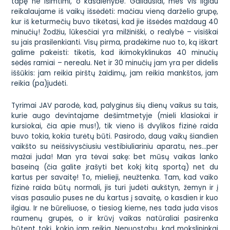
tapę ne išimtimi, o kasdienybe. Galiausiai, mes vis ilgiau
reikalaujame iš vaikų išsėdėti: mačiau vieną darželio grupę,
kur iš keturmečių buvo tikėtasi, kad jie išsėdės maždaug 40
minučių! Žodžiu, lūkesčiai yra milžiniški, o realybė – visiškai
su jais prasilenkianti. Visų pirma, pradėkime nuo to, ką iškart
galime pakeisti: tikėtis, kad ikimokyklinukas 40 minučių
sėdės ramiai – nerealu. Net ir 30 minučių jam yra per didelis
iššūkis: jam reikia pirštų žaidimų, jam reikia mankštos, jam
reikia (pa)judėti.
Tyrimai JAV parodė, kad, palyginus šių dienų vaikus su tais,
kurie augo devintajame dešimtmetyje (mieli klasiokai ir
kursiokai, čia apie mus!), tik vieno iš dvylikos fizinė raida
buvo tokia, kokia turėtų būti. Pasirodo, daug vaikų šiandien
vaikšto su neišsivysčiusiu vestibiuliariniu aparatu, nes…per
mažai juda! Man yra tėvai sakę:
bet mūsų vaikas lanko
baseiną
(čia galite įrašyti bet kokį kitą sportą)
net du
kartus per savaitę
! To, mielieji, neužtenka. Tam, kad vaiko
fizinė raida būtų normali, jis turi judėti aukštyn, žemyn ir į
visas pasaulio puses ne du kartus į savaitę, o kasdien ir kuo
ilgiau. Ir ne būreliuose, o tiesiog kieme, nes tada juda visos
raumenų grupės, o ir krūvį vaikas natūraliai pasirenka
būtent tokį, kokio jam reikia. Nenuostabu, kad mokslininkai