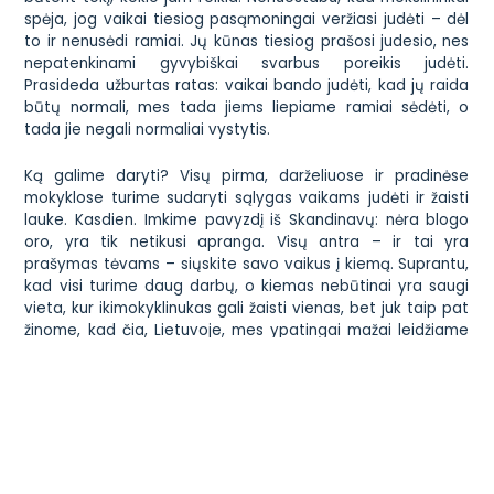
spėja, jog vaikai tiesiog pasąmoningai veržiasi judėti – dėl
to ir nenusėdi ramiai. Jų kūnas tiesiog prašosi judesio, nes
nepatenkinami gyvybiškai svarbus poreikis judėti.
Prasideda užburtas ratas: vaikai bando judėti, kad jų raida
būtų normali, mes tada jiems liepiame ramiai sėdėti, o
tada jie negali normaliai vystytis.
Ką galime daryti? Visų pirma, darželiuose ir pradinėse
mokyklose turime sudaryti sąlygas vaikams judėti ir žaisti
lauke. Kasdien. Imkime pavyzdį iš Skandinavų: nėra blogo
oro, yra tik netikusi apranga. Visų antra – ir tai yra
prašymas tėvams – siųskite savo vaikus į kiemą. Suprantu,
kad visi turime daug darbų, o kiemas nebūtinai yra saugi
vieta, kur ikimokyklinukas gali žaisti vienas, bet juk taip pat
žinome, kad čia, Lietuvoje, mes ypatingai mažai leidžiame
laiko su savo vaikais – vadinasi, verta su juo išeiti į kiemą.
Jeigu nenorite žaisti drauge, skaitykite knygą – vaikas ir
matys, kad skaityti yra smagu (taip ir pats užaugs
skaitovu), ir jam bus smagu, kad esate šalia. Jau nekalbu
apie tai, kad vaikas mažiau sirgs (o juk visi norime, kad
vaikas kuo mažiau sirgtų, ar ne?) – Vaikystės Sode
pastebėjome, kad tie vaikai, kuriuos tėvai rengia lengviau,