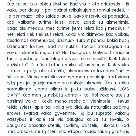
Kuo toliau, tuo labiau tikėtina, kad yra ir kita priežastis – iš
vaikų per daug ir per dažnai reikalaujama ramiai sėdėti, ir
jie per mažai laiko žaidžia lauke. Savo interviu aš pabrėžiau,
kad vaikams turime leisti laisvai žaisti: su akmenimis,
pagaliais, medžiu, mes turime jiems leisti lipti į medžius ir
net leisti šiek tiek susižeisti. Kokia yra tikimybė, kad vaikas,
žaisdamas akmenukais, užsimuš? Turbūt panaši, kokia būtų
skrendant lėktuvu, kad šis nukris. Tačiau atostogauti su
vaikais skrendame, ar ne? Na, bus guzas. Mėlynė. Tikriausiai
tuo ir pasibaigs. Jau blogu atveju reikės susiūti. Kiek tokių
pažįstate? Iš mūsų keturių vaikų siūtas vienas. Kiek vaikų
Lietuvoje pažįstate užmuštų akmenimis ar lazdomis? Aš –
nė vieno. Vieno darželio vadovė man pasakojo, kad vieną
rytą pas ją įgužėjo mama su rankoje akmeniu (tokiu, kokių
normaliame kieme pilna) ir piktu balsu užklausė: „KAS
ČIA??? Kad man jų nebūtų kieme iki tol, kol vakare ateisiu
pasiimti vaiko!” Kokia mano reakcija? Vienintelė – tėvus
reikia šviesti apie tai, kokia yra didžiulė natūralios žaidimų
erdvės svarba vaiko gyvenime. Tą jau suprato Vakarų
valstybės ir apie tai vis daugiau kalba su tėvais, o
dauguma atsisako sterilių žaidimų aikštelių. Tikėjausi, kad
mes prašoksime tą
sterilumo
etapą, tačiau tai, ką girdžiu iš