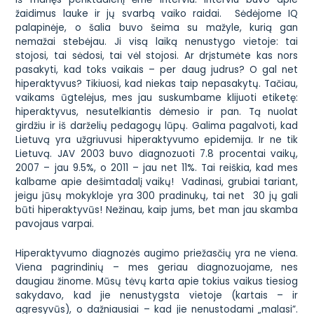
žaidimus lauke ir jų svarbą vaiko raidai. Sėdėjome IQ
palapinėje, o šalia buvo šeima su mažyle, kurią gan
nemažai stebėjau. Ji visą laiką nenustygo vietoje: tai
stojosi, tai sėdosi, tai vėl stojosi. Ar drįstumėte kas nors
pasakyti, kad toks vaikais – per daug judrus? O gal net
hiperaktyvus? Tikiuosi, kad niekas taip nepasakytų. Tačiau,
vaikams ūgtelėjus, mes jau suskumbame klijuoti etiketę:
hiperaktyvus, nesutelkiantis dėmesio ir pan. Tą nuolat
girdžiu ir iš darželių pedagogų lūpų. Galima pagalvoti, kad
Lietuvą yra užgriuvusi hiperaktyvumo epidemija. Ir ne tik
Lietuvą. JAV 2003 buvo diagnozuoti 7.8 procentai vaikų,
2007 – jau 9.5%, o 2011 – jau net 11%. Tai reiškia, kad mes
kalbame apie dešimtadalį vaikų! Vadinasi, grubiai tariant,
jeigu jūsų mokykloje yra 300 pradinukų, tai net 30 jų gali
būti hiperaktyvūs! Nežinau, kaip jums, bet man jau skamba
pavojaus varpai.
Hiperaktyvumo diagnozės augimo priežasčių yra ne viena.
Viena pagrindinių – mes geriau diagnozuojame, nes
daugiau žinome. Mūsų tėvų karta apie tokius vaikus tiesiog
sakydavo, kad jie nenustygsta vietoje (kartais – ir
agresyvūs), o dažniausiai – kad jie nenustodami „malasi”.