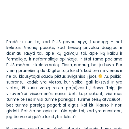
Pradėsiu nuo to, kad PLJS gavau spyrį į uodegą – net
keletas žmonių pasakė, kad tiesiog privalau daugiau ir
dažniau rašyti tai, apie ką galvoju, tai, apie ką kalbu ir
formalioje, ir neformalioje aplinkoje. Ir štai tame pačiame
PLJS mačiau ir keletą vaikų. Tiesa, nedaug, bet jų buvo. Per
vieną pranešimą du džigitai taip lakstė, kad ten ne vienas ir
ne du klausytojai šaudė piktus žvilgsnius į juos
Aš puikiai
suprantu, kodėl: yra vietos, kur vaikai gali lakstyti ir yra
vietos, iš kurių vaiką reikia pa(si)vesti į šoną. Taip, jie
visaverčiai visuomenės nariai, bet, kaip sakant, visi mes
turime teises ir visi turime pareigas: turime teisę atvažiuoti,
bet turime pareigą pagarbiai elgtis, kai kiti klauso ir nori
girdėti. Bet čia ne apie tai. Čia apie tai, kad yra nuostabu,
jog tie vaikai galėjo lakstyti ir lakstė.
Iš manęs penktadienį ėmė interviu. Interviu buvo apie