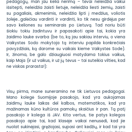
pedagogų, man jau kelia nerimą – tėvai neleidžia vaikui
išsitepti, neleidžia žaisti lietuje, neleidžia liesti žemių, žaisti
su pagaliais, akmenimis, neleidžia lipti į medžius, voliotis
žolėje…galėčiau vardinti ir vardinti, ko tik nesu girdėjus per
savo keliones su seminarais po Lietuvą. Tad noriu būti
šiokiu tokiu žadintuvu ir papasakoti apie tai, kokia yra
žaidimo lauke svarba (be to, ką jau sakiau interviu, o viena
Vaikystės Sodo mokytoja tą interviu papildė konkrečiais
pavyzdžiais, ką darome su vaikais kieme Vaikystės Sode).
Ir, žinoma, be galo džiaugiuosi matydama tokius vaikus,
kaip Maja (ir už vaikus, ir už jų tėvus – tai suteikia vilties, kad
ne viskas prarasta!):
Visų pirma, mane suneramino ne tik Lietuvos pedagogai.
Mano kolegė Suomijoje pasakojo, kad yra aukojamas
žaidimų lauke laikas dėl kalbos, matematikos, kad yra
mažinamas kūno kultūros pamokų skaičius ir pan. Tą patį
pasakojo ir kolega iš JAV. Kita vertus, tie patys kolegos
pasakoja apie tai, kad klasėje vaikai nenusėdi, kad jie
nuolat sukinėjasi, gręžiojasi, supasi ant kėdžių, ir kad tai yra