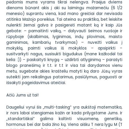
pėdomis mums vyrams tikrai nelengva. Praėjus dviems
dienoms būnant akis į aki su laimingu mažamečiu (6 1/2
mėnesio) suprantu viena, kad mano greičiai dar nevisada
atitinka Mažojo poreikius. Tai ateina su praktika, bet leiskite
nulenkti žemai galva ir pasigerėti matant ką ir kaip Jūs
gebate: – pamaitinti vaiką, – dalyvauti šeimos ruošoje ir
rūpyboje (skalbimas, lyginimas, indų plovimas, maisto
gaminimas, kambarių tvarkymas) – nuvežti vaikus į
mokyklą, paimti vaikus iš mokyklos – apsipirkti –
susitvarkyti nagus, susisukti bigudukus (mane kažkodėl tai
kelia :)) – paskaityti knygą – uždirbti atlyginimą – parašyti
blogo pranešimą ir t.t. ir t.t ir visa tai darydamos vienu
metu, sugebate akies krašteliu matyti ką daro Jūsų vyras
suteikti jam reikalingus patarimus, pasiūlymus, paguosti ar
išsakyti pageidavimus ateičiai.
Ačiū Jums už tai!
Daugeliui vyrui šis „multi-tasking” yra aukštoji matematika,
ir nors labai stengiamės kažin ar kada prilygstame Jums. Ir
„standartiškai” galima kaltinti visuomenę, genetiką,
hormonus bei dar bala žino ką. Viena aišku T nėra lygu M (T