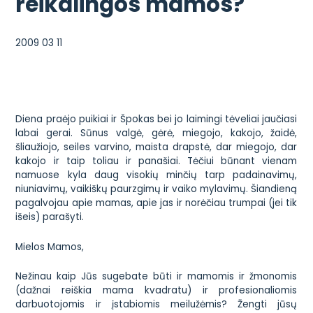
reikalingos mamos?
2009 03 11
Diena praėjo puikiai ir Špokas bei jo laimingi tėveliai jaučiasi
labai gerai. Sūnus valgė, gėrė, miegojo, kakojo, žaidė,
šliaužiojo, seiles varvino, maista drapstė, dar miegojo, dar
kakojo ir taip toliau ir panašiai. Tėčiui būnant vienam
namuose kyla daug visokių minčių tarp padainavimų,
niuniavimų, vaikiškų paurzgimų ir vaiko mylavimų. Šiandieną
pagalvojau apie mamas, apie jas ir norėčiau trumpai (jei tik
išeis) parašyti.
Mielos Mamos,
Nežinau kaip Jūs sugebate būti ir mamomis ir žmonomis
(dažnai reiškia mama kvadratu) ir profesionaliomis
darbuotojomis ir įstabiomis meilužėmis? Žengti jūsų