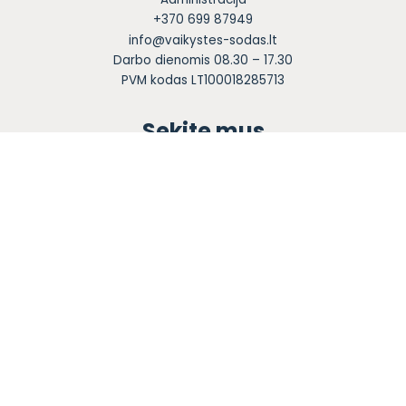
+370 699 87949
info@vaikystes-sodas.lt
Darbo dienomis 08.30 – 17.30
PVM kodas LT100018285713
Sekite mus
Apie mus
Ugdymas
Informacija tėvams
Registracija