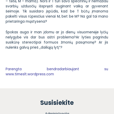
– tėtė, M – mama). Nors ir T turi savo specifinių ir nemažiau
svarbių užduočių išspręsti auginant vaiką ar gyvenant
šeimoje. Tik susidaro įspūdis, kad be T būtų įmanoma
pakelti visus rūpesčius vienai M, bet be M? Na gal tai mano
prietaringa mąstysena?
Špokas auga ir man įdomu ar jo dienų visuomenėje lyčių
nelygybė vis dar bus aštri problema?Ar lyties pagrindu
susikūrę stereotipai formuos žmonių pasąmonę? Ar jis
nulenks galvą prieš „dailiąją lytį”?
Parengta bendradarbiaujant su
www.timeslt.wordpress.com
Susisiekite
Administracija